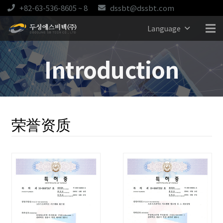
+82-63-536-8605 ~ 8
dssbt@dssbt.com
Language
Introduction
荣誉资质