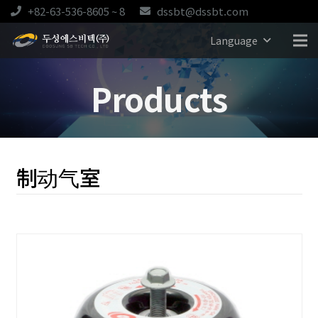
+82-63-536-8605 ~ 8
dssbt@dssbt.com
Language
Products
制动气室