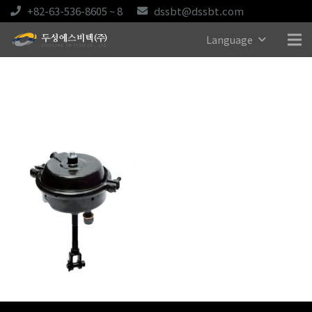
+82-63-536-8605 ~ 8
dssbt@dssbt.com
Language