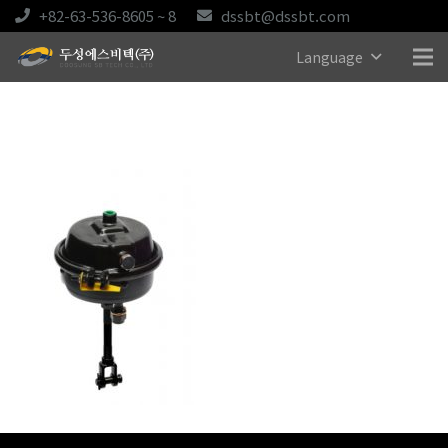
+82-63-536-8605 ~ 8
dssbt@dssbt.com
Language