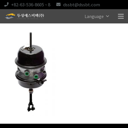
+82-63-536-8605 ~ 8
dssbt@dssbt.com
Language