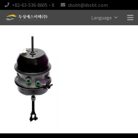
+82-63-536-8605 ~ 8
dssbt@dssbt.com
Language