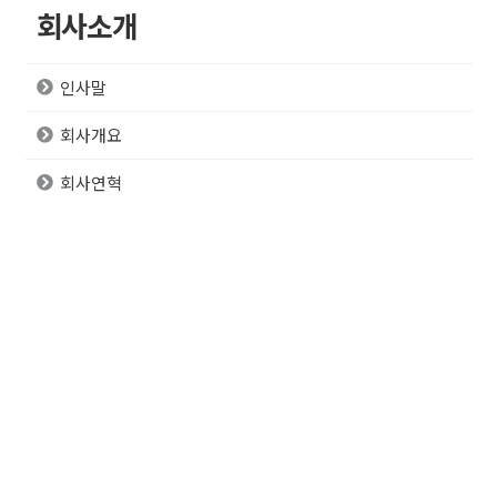
회사소개
인사말
회사개요
회사연혁
방침및 목표
인증서
조직도
Contact Us
전라북도 정읍시 북면 3산단3길 85
063-536-8605
063-536-8609