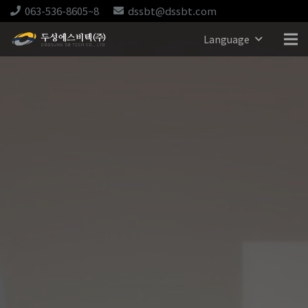
063-536-8605~8
dssbt@dssbt.com
Language