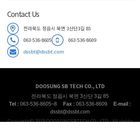
Contact Us
전라북도 정읍시 북면 3산단3길 85
063-536-8605
063-536-8609
dssbt@dssbt.com
DOOSUNG SB TECH CO., LTD
전라북도 정읍시 북면 3산단 3길 85
Tel :
063-536-8605~8
Fax :
063-536-8609
E-mail :
dssbt@dssbt.com
Copyright© 2019 DOOSUNGSBTECH CO., LTD. All rights
reserved.